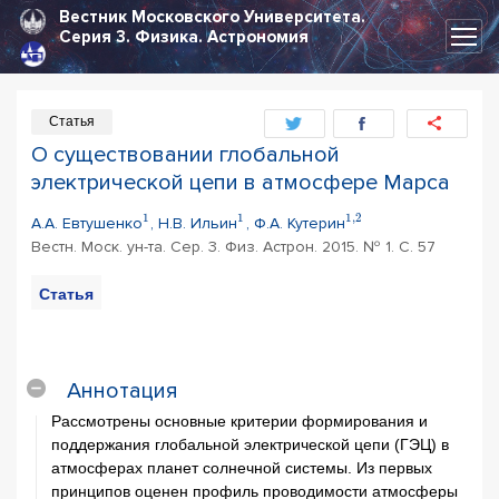
Вестник Московского Университета.
Серия 3.
Физика. Астрономия
Статья
О существовании глобальной
электрической цепи в атмосфере Марса
1
1
1
,
2
А.А. Евтушенко
, Н.В. Ильин
, Ф.А. Кутерин
Вестн. Моск. ун-та. Сер. 3. Физ. Астрон. 2015. № 1. С. 57
Статья
PDF
Цитирование
статьи
Аннотация
Рассмотрены основные критерии формирования и
поддержания глобальной электрической цепи (ГЭЦ) в
атмосферах планет солнечной системы. Из первых
принципов оценен профиль проводимости атмосферы