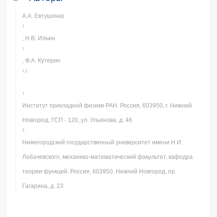
А.А. Евтушенко
1
, Н.В. Ильин
1
, Ф.А. Кутерин
1
,
2
1
Институт прикладной физики РАН. Россия, 603950, г. Нижний
Новгород. ГСП - 120, ул. Ульянова, д. 46
2
Нижегородский государственный университет имени Н.И.
Лобачевского, механико-математический факультет, кафедра
теории функций. Россия, 603950, Нижний Новгород, пр.
Гагарина, д. 23