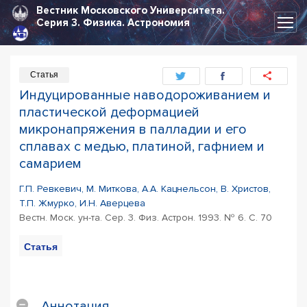
Вестник Московского Университета.
Серия 3.
Физика. Астрономия
Статья
Индуцированные наводороживанием и
пластической деформацией
микронапряжения в палладии и его
сплавах с медью, платиной, гафнием и
самарием
Г.П. Ревкевич, М. Миткова, А.А. Кацнельсон, В. Христов,
Т.П. Жмурко, И.Н. Аверцева
Вестн. Моск. ун-та. Сер. 3. Физ. Астрон. 1993. № 6. С. 70
Статья
PDF
Цитирование
статьи
Аннотация