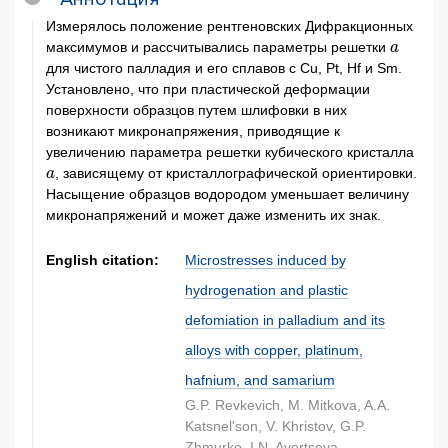
Измерялось положение рентгеновских Дифракционных
максимумов и рассчитывались параметры решетки
a
для чистого палладия и его сплавов с Cu, Pt, Hf и Sm.
Установлено, что при пластической деформации
поверхности образцов путем шлифовки в них
возникают микронапряжения, приводящие к
увеличению параметра решетки кубического кристалла
, зависящему от кристаллографической ориентировки.
a
Насыщение образцов водородом уменьшает величину
микронапряжений и может даже изменить их знак.
English citation:
Microstresses induced by
hydrogenation and plastic
defomiation in palladium and its
alloys with copper, platinum,
hafnium, and samarium
G.P. Revkevich, M. Mitkova, A.A.
Katsnel'son, V. Khristov, G.P.
Zhmurko, I.N. Avertseva