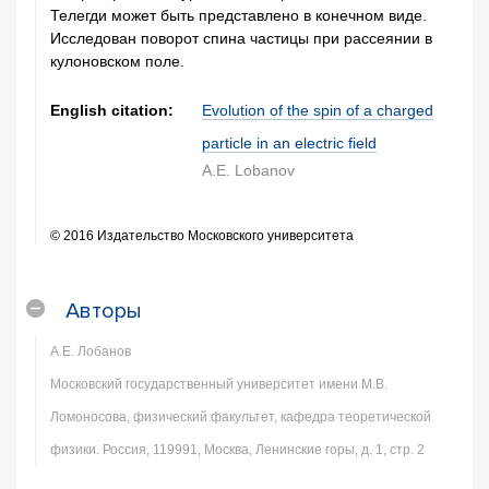
Телегди может быть представлено в конечном виде.
Исследован поворот спина частицы при рассеянии в
кулоновском поле.
English citation:
Evolution of the spin of a charged
particle in an electric field
A.E. Lobanov
© 2016 Издательство Московского университета
Авторы
А.Е. Лобанов
Московский государственный университет имени М.В.
Ломоносова, физический факультет, кафедра теоретической
физики. Россия, 119991, Москва, Ленинские горы, д. 1, стр. 2