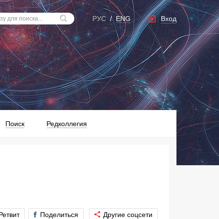
Вход
РУС
/
ENG
Поиск
Редколлегия
Ретвит
Поделиться
Другие соцсети