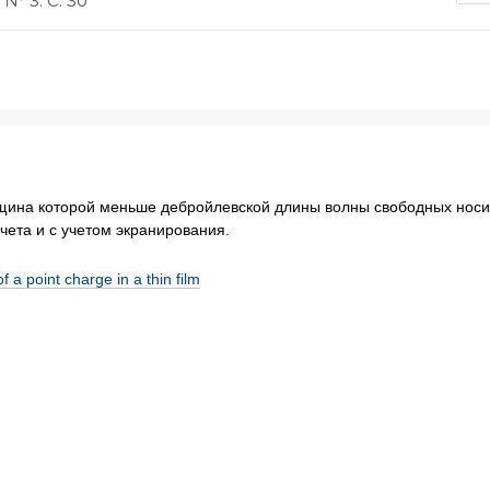
. № 3. С. 30
лщина которой меньше дебройлевской длины волны свободных носи
чета и с учетом экранирования.
 a point charge in a thin film