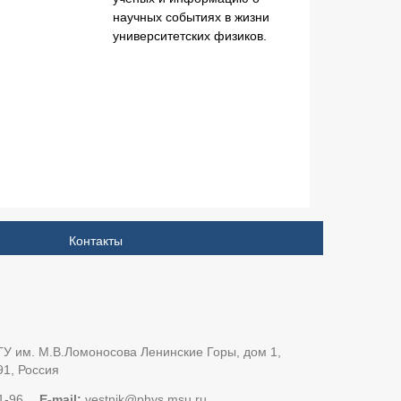
научных событиях в жизни
университетских физиков.
Контакты
У им. М.В.Ломоносова Ленинские Горы, дом 1,
91, Россия
1-96
E-mail:
vestnik@phys.msu.ru