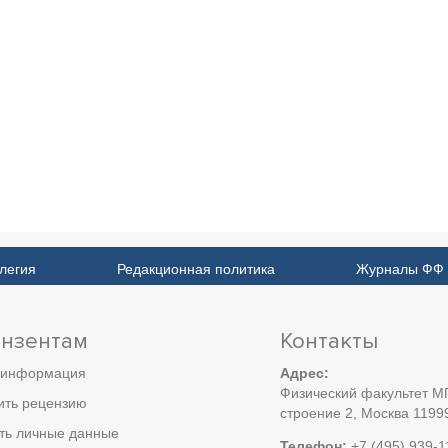
легия
Редакционная политика
Журналы ФФ
нзентам
Контакты
 информация
Адрес:
Физический факультет МГ
ить рецензию
строение 2, Москва 1199
ть личные данные
Телефон:
+7 (495) 939-1