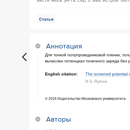
Вестн. Моск. ун-та. Сер. 3. Физ. Астрон. 1967
Статья
Аннотация
Для тонкой полупроводниковой пленки, то
вычислен потенциал точечного заряда без у
English citation:
The screened potential of
N.S. Rytova
© 2016 Издательство Московского университета
Авторы