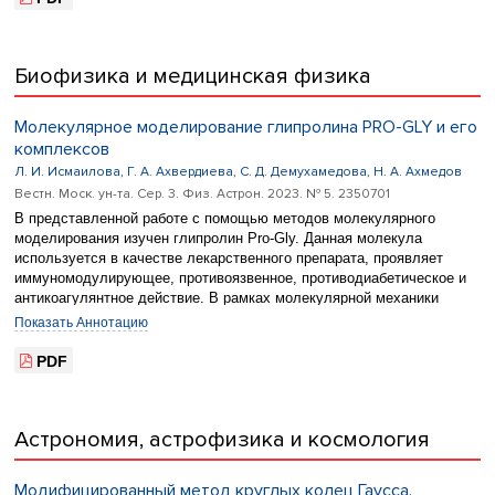
легирование для выявления влияния внутренней деформации
металлических систем на их структурно-чувствительные свойства.
В работе показаны особенности морфологии поверхности образцов,
Биофизика и медицинская физика
доменная структура. Уточнены локальные магнитные свойства и
выявлены их изменения в результате водородного воздействия.
Молекулярное моделирование глипролина PRO-GLY и его
комплексов
Л. И. Исмаилова, Г. А. Ахвердиева, С. Д. Демухамедова, Н. А. Ахмедов
Вестн. Моск. ун-та. Сер. 3. Физ. Астрон. 2023. № 5. 2350701
В представленной работе с помощью методов молекулярного
моделирования изучен глипролин Pro-Gly. Данная молекула
используется в качестве лекарственного препарата, проявляет
иммуномодулирующее, противоязвенное, противодиабетическое и
антикоагулянтное действие. В рамках молекулярной механики
исследованы конформационные профили, оценена геометрия и
Показать Аннотацию
энергия внутри- и межостаточных взаимодействий для наиболее
стабильных состояний исследованного дипептида. Проведен
PDF
сравнительный анализ оптимизированных методом DFT/B3LYP/6-
31+G(d,p) развернутой и свернутой структур данной молекулы.
Молекулярный докинг выявил, что свернутая структура глипролина
Астрономия, астрофизика и космология
Pro-Gly демонстрирует высокое значение аффинности при
связывании как с гепарином, так и с белковым комплексом
антитромбин-гепарин. Построена модель фармакофора молекулы
Модифицированный метод круглых колец Гаусса.