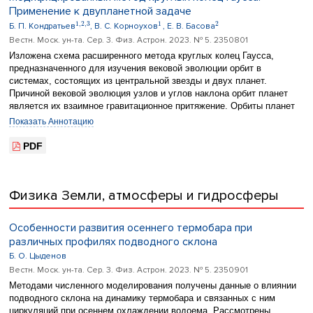
Pro-Gly. Полученные данные создают основу для разработки
Применение к двупланетной задаче
эффективных аналогов глипролинов в комплексе с гепарином,
1
,
2
,
3
1
2
которые являются более специфичными по отношению к их
Б. П. Кондратьев
, В. С. Корноухов
, Е. В. Басова
предполагаемой мишени – антитромбину.
Вестн. Моск. ун-та. Сер. 3. Физ. Астрон. 2023. № 5. 2350801
Изложена схема расширенного метода круглых колец Гаусса,
предназначенного для изучения вековой эволюции орбит в
системах, состоящих из центральной звезды и двух планет.
Причиной вековой эволюция узлов и углов наклона орбит планет
является их взаимное гравитационное притяжение. Орбиты планет
моделируются однородными круглыми кольцами Гаусса, на которые
Показать Аннотацию
переносятся массы, размеры и углы наклона орбит, а также
орбитальные угловые моменты планет. Метод учитывает то, что в
PDF
общем случае восходящие узлы орбит могут не совпадать.
Взаимная гравитационная энергия колец представлена в виде ряда
по степеням малых углов наклона с точностью до членов второго
Физика Земли, атмосферы и гидросферы
порядка включительно. С помощью этой функции составлена
замкнутая система из 4 дифференциальных уравнений,
описывающих вековую эволюцию орбит планет. Решение уравнений
Особенности развития осеннего термобара при
получено в конечном аналитическом виде, что значительно
различных профилях подводного склона
упрощает интерпретацию изучаемых движений. Метод проверен на
Б. О. Цыденов
примере системы «Солнце-Юпитер-Сатурн». Впервые новый подход
применяется для исследования экзопланетной системы Kepler-36.
Вестн. Моск. ун-та. Сер. 3. Физ. Астрон. 2023. № 5. 2350901
Построены графики для всех неизвестных величин. Установлено,
Методами численного моделирования получены данные о влиянии
что в ходе эволюции угол взаимного наклона орбит остается
подводного склона на динамику термобара и связанных с ним
постоянным, а либрации орбит по углу наклона и по движению
циркуляций при осеннем охлаждении водоема. Рассмотрены