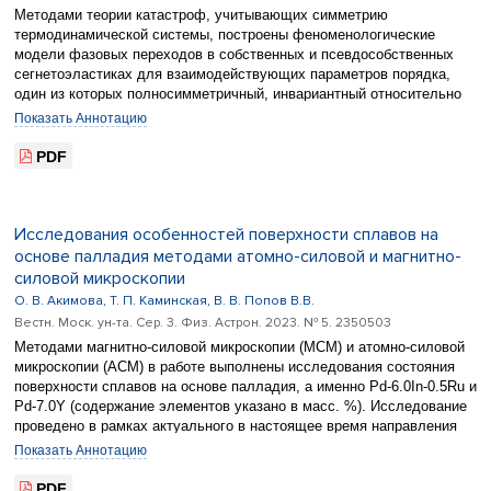
Методами теории катастроф, учитывающих симметрию
термодинамической системы, построены феноменологические
модели фазовых переходов в собственных и псевдособственных
сегнетоэластиках для взаимодействующих параметров порядка,
один из которых полносимметричный, инвариантный относительно
всех преобразований симметрии кристалла. Проведена
Показать Аннотацию
классификация моделей по числу управляющих параметров,
зависящих от внешних термодинамических условий. Построена
PDF
фазовая диаграмма одной из моделей и рассчитана теоретическая
температурная зависимость теплоемкости. Сопоставление
теоретических и экспериментальных данных показало
удовлетворительное качественное соответствие.
Исследования особенностей поверхности сплавов на
основе палладия методами атомно-силовой и магнитно-
силовой микроскопии
О. В. Акимова, Т. П. Каминская, В. В. Попов В.В.
Вестн. Моск. ун-та. Сер. 3. Физ. Астрон. 2023. № 5. 2350503
Методами магнитно-силовой микроскопии (МСМ) и атомно-силовой
микроскопии (АСМ) в работе выполнены исследования состояния
поверхности сплавов на основе палладия, а именно Pd-6.0In-0.5Ru и
Pd-7.0Y (содержание элементов указано в масс. %). Исследование
проведено в рамках актуального в настоящее время направления
повышения безопасности сепарации и хранения водорода. Образцы
Показать Аннотацию
изготовлены из металлов высокой степени чистоты методом
электродугового сплавления. Прошли обратимое водородное
PDF