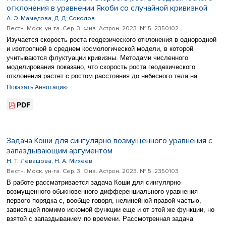
отклонения в уравнении Якоби со случайной кривизной
А. Э. Мамедова, Д. Д. Соколов
Вестн. Моск. ун-та. Сер. 3. Физ. Астрон. 2023. № 5. 2350102
Изучается скорость роста геодезического отклонения в однородной
и изотропной в среднем космологической модели, в которой
учитываются флуктуации кривизны. Методами численного
моделирования показано, что скорость роста геодезического
отклонения растет с ростом расстояния до небесного тела на
геодезической с той же скоростью, что и длина двумерного вектора,
Показать Аннотацию
составленного из геодезического отклонения и ее производной,
скорость роста которой удается вычислить теоретически в так
PDF
называемой теории Ферстенберга.
Задача Коши для сингулярно возмущенного уравнения с
запаздывающим аргументом
Н. Т. Левашова, Н. А. Михеев
Вестн. Моск. ун-та. Сер. 3. Физ. Астрон. 2023. № 5. 2350103
В работе рассматривается задача Коши для сингулярно
возмущенного обыкновенного дифференциального уравнения
первого порядка с, вообще говоря, нелинейной правой частью,
зависящей помимо искомой функции еще и от этой же функции, но
взятой с запаздыванием по времени. Рассмотренная задача