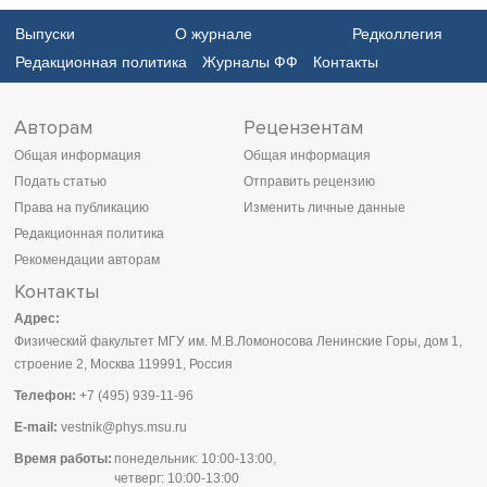
2
синглетов, возбужденных после катастрофических землетрясений
Выпуски
О журнале
Редколлегия
на Суматре, в Японии и Чили. Выполнена оценка добротностей
низкочастотных тороидальных мод тремя различными способами.
Редакционная политика
Журналы ФФ
Контакты
Авторам
Рецензентам
Общая информация
Общая информация
Подать статью
Отправить рецензию
Права на публикацию
Изменить личные данные
Редакционная политика
Рекомендации авторам
Контакты
Адрес:
Физический факультет МГУ им. М.В.Ломоносова Ленинские Горы, дом 1,
строение 2, Москва 119991, Россия
Телефон:
+7 (495) 939-11-96
E-mail:
vestnik@phys.msu.ru
Время работы:
понедельник: 10:00-13:00,
четверг: 10:00-13:00