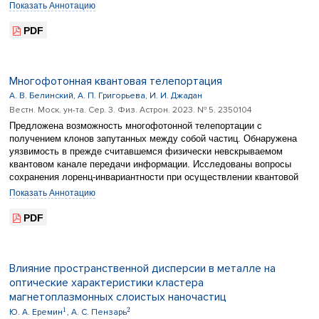
является сингулярно возмущенной благодаря наличию малого
Показать Аннотацию
параметра перед производной по времени. Для таких задач
характерны решения, обладающие большим градиентом в
PDF
окрестности начального момента времени и в окрестности момента,
равного времени запаздывания. Целью работы является построение
асимптотического приближения и доказательство существования
гладкого решения задачи.
Многофотонная квантовая телепортация
А. В. Белинский, А. П. Григорьева, И. И. Джадан
Вестн. Моск. ун-та. Сер. 3. Физ. Астрон. 2023. № 5. 2350104
Предложена возможность многофотонной телепортации с
получением клонов запутанных между собой частиц. Обнаружена
уязвимость в прежде считавшемся физически невскрываемом
квантовом канале передачи информации. Исследованы вопросы
сохранения лоренц-инвариантности при осуществлении квантовой
телепортации
Показать Аннотацию
PDF
Влияние пространственной дисперсии в металле на
оптические характеристики кластера
магнетоплазмонных слоистых наночастиц
1
2
Ю. А. Еремин
, А. С. Пензарь