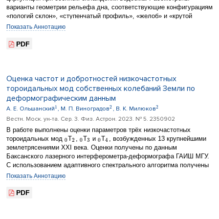
узлов происходят синхронно.
варианты геометрии рельефа дна, соответствующие конфигурациям
«пологий склон», «ступенчатый профиль», «желоб» и «крутой
склон». Установлено, что в осенний период структура течений,
Показать Аннотацию
сроки формирования и скорость распространения термобара
существенно зависят от морфологических характеристик озерной
PDF
котловины.
Оценка частот и добротностей низкочастотных
тороидальных мод собственных колебаний Земли по
деформографическим данным
1
2
2
А. Е. Ольшанский
, М. П. Виноградов
, В. К. Милюков
Вестн. Моск. ун-та. Сер. 3. Физ. Астрон. 2023. № 5. 2350902
В работе выполнены оценки параметров трёх низкочастотных
тороидальных мод
T
,
T
и
T
, возбужденных 13 крупнейшими
0
2
0
3
0
4
землетрясениями XXI века. Оценки получены по данным
Баксанского лазерного интерферометра-деформографа ГАИШ МГУ.
С использованием адаптивного спектрального алгоритма получены
оценки частот мод, выполнено их сравнение с моделью PREM.
Показать Аннотацию
Найдены достоверно значимые отклонения оценок частот моды
T
0
4
для ряда землетрясений, показана их возможная связь с
PDF
локальными неоднородностями значений скорости сдвига и
плотности Земли в верхней мантии. Изучено расщепление моды
T
0
из-за эллиптичности и вращения Земли, получены оценки частот