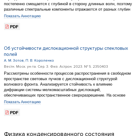
постепенно смещается с глубиной в сторону длинных волн, поэтому
различные спектральные компоненты отражаются от разных глубин
структуры. При наклонном падении это обеспечивает значительную
Показать Аннотацию
величину сдвига Гуса-Хенхен и его сильную спектральную
зависимость и способствует пространственному разделению
PDF
спектральных компонент.
Об устойчивости дислокационной структуры спекловых
полей
А. М. Зотов, П. В. Короленко
Вестн. Моск. ун-та. Сер. 3. Физ. Астрон. 2023. № 5. 2350403
Рассмотрены особенности процессов распространения в свободном
пространстве световых пучков с дислокационной структурой
волнового фронта. Анализируется стойчивость к влиянию
дифракции системы мелкомасштабных дислокаций,
обеспечивающих пространственное сверхразрешение. На основе
сравнения характеристик дислокационных образований различных
Показать Аннотацию
видов делается вывод о наибольшей структурной устойчивости
систем с винтовыми дислокациями специального типа. Такие
PDF
дислокации могут быть получены путем азимутального вращения
краевых дислокаций, характеризующихся резким скачком фазы
световых колебаний вдоль сингулярной линии. Полученные
Физика конденсированного состояния
результаты найдут применение при оптимизации характеристик