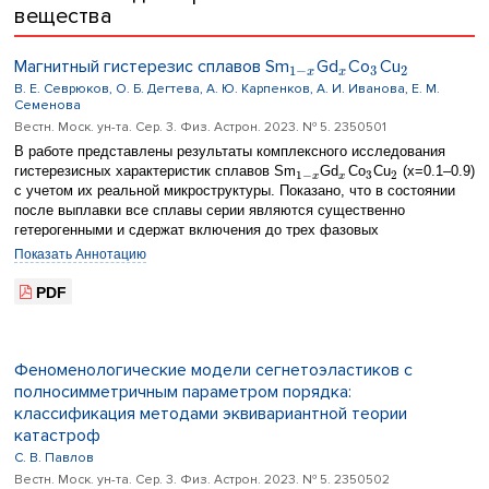
оптических устройств со сверхвысоким пространственным
вещества
разрешением, а также при разработке программного обеспечения
работы пространственных модуляторов света, формирующих пучки
Магнитный гистерезис сплавов Sm
Gd
Co
Cu
с заданным амплитудно-фазовым профилем.
1
−
3
2
x
x
В. Е. Севрюков, О. Б. Дегтева, А. Ю. Карпенков, А. И. Иванова, Е. М.
Семенова
Вестн. Моск. ун-та. Сер. 3. Физ. Астрон. 2023. № 5. 2350501
В работе представлены результаты комплексного исследования
гистерезисных характеристик сплавов Sm
Gd
Co
Cu
(x=0.1–0.9)
1
−
3
2
x
x
с учетом их реальной микроструктуры. Показано, что в состоянии
после выплавки все сплавы серии являются существенно
гетерогенными и сдержат включения до трех фазовых
∘
составляющих. Высокотемпературный отжиг при 1050
C в течение
Показать Аннотацию
4 часов позволяет изменить микроструктуру исходных сплавов,
однако однофазное состояние было достигнуто только для
PDF
образцов сплава с x = 0,1. Высококоэрцитивное состояние образцов
обеспечивается регулярной микроструктурой и реализуется по
механизму задержки смещения доменных границ на структурных
неоднородностях. Максимальная коэрцитивная сила 0,94 Tл была
Феноменологические модели сегнетоэластиков с
достигнута на составе Sm
Gd
Co
Cu
.
полносимметричным параметром порядка:
0.4
0.6
3
2
классификация методами эквивариантной теории
катастроф
С. В. Павлов
Вестн. Моск. ун-та. Сер. 3. Физ. Астрон. 2023. № 5. 2350502