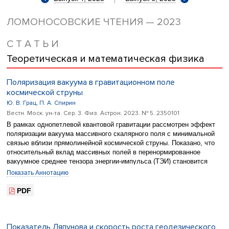
ЛОМОНОСОВСКИЕ ЧТЕНИЯ — 2023
С Т А Т Ь И
Теоретическая и математическая физика
Поляризация вакуума в гравитационном поле
космической струны
Ю. В. Грац, П. А. Спирин
Вестн. Моск. ун-та. Сер. 3. Физ. Астрон. 2023. № 5. 2350101
В рамках однопетлевой квантовой гравитации рассмотрен эффект
поляризации вакуума массивного скалярного поля с минимальной
связью вблизи прямолинейной космической струны. Показано, что
относительный вклад массивных полей в перенормированное
вакуумное среднее тензора энергии-импульса (ТЭИ) становится
пренебрежимо малым уже на расстоянии нескольких комптоновских
Показать Аннотацию
длин волн от струны.
PDF
Показатель Ляпунова и скорость роста геодезического