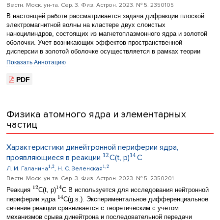
Вестн. Моск. ун-та. Сер. 3. Физ. Астрон. 2023. № 5. 2350105
В настоящей работе рассматривается задача дифракции плоской
электромагнитной волны на кластере двух слоистых
наноцилиндров, состоящих из магнетоплазмонного ядра и золотой
оболочки. Учет возникающих эффектов пространственной
дисперсии в золотой оболочке осуществляется в рамках теории
обобщенного нелокального оптического отклика. На основе схемы
Показать Аннотацию
метода дискретных источников проводится анализ влияния
взаимного расположения частиц, их деформации и эффекта
PDF
пространственной дисперсии на поведение сечения поглощения и
коэффициента усиления ближнего поля. Показано, что положение
плазмонного резонанса можно сдвигать в область прозрачности
Физика атомного ядра и элементарных
биологических тканей за счет вариации расстояния между
частицами и материала ядра. Установлено, что учет
частиц
пространственной дисперсии в золотой оболочке приводит к
снижению интенсивности и небольшому сдвигу положения
Характеристики динейтронной периферии ядра,
плазмонного резонанса в коротковолновую область, не выводя за
12
14
проявляющиеся в реакции
С(t, p)
С
пределы области прозрачности тканей.
1
,
2
1
,
2
Л. И. Галанина
, Н. С. Зеленская
Вестн. Моск. ун-та. Сер. 3. Физ. Астрон. 2023. № 5. 2350201
12
14
Реакция
С(t, p)
С В используется для исследования нейтронной
14
периферии ядра
С(g.s.). Экспериментальное дифференциальное
сечение реакции сравнивается с теоретическим с учетом
механизмов срыва динейтрона и последовательной передачи