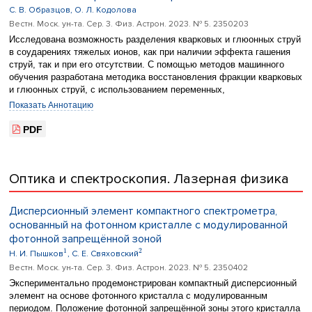
С. В. Образцов, О. Л. Кодолова
Вестн. Моск. ун-та. Сер. 3. Физ. Астрон. 2023. № 5. 2350203
Исследована возможность разделения кварковых и глюонных струй
в соударениях тяжелых ионов, как при наличии эффекта гашения
струй, так и при его отсутствии. С помощью методов машинного
обучения разработана методика восстановления фракции кварковых
и глюонных струй, с использованием переменных,
характеризующих форму, множественность и заряд струи. Показана
Показать Аннотацию
возможность использования данных переменных для исследования
характеристик плотной среды, возникающей при столкновении
PDF
ионов высокой энергии
Оптика и спектроскопия. Лазерная физика
Дисперсионный элемент компактного спектрометра,
основанный на фотонном кристалле с модулированной
фотонной запрещённой зоной
1
2
Н. И. Пышков
, С. Е. Свяховский
Вестн. Моск. ун-та. Сер. 3. Физ. Астрон. 2023. № 5. 2350402
Экспериментально продемонстрирован компактный дисперсионный
элемент на основе фотонного кристалла с модулированным
периодом. Положение фотонной запрещённой зоны этого кристалла